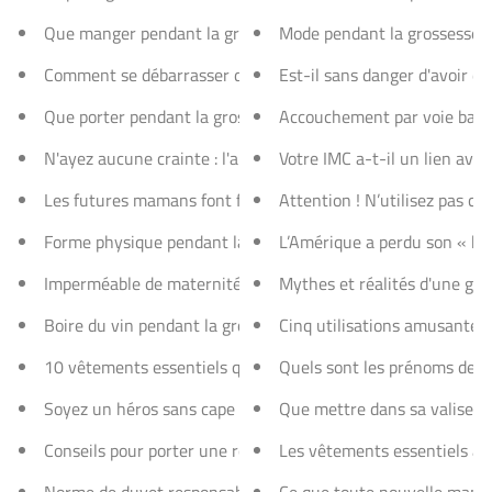
Que manger pendant la grossesse ?
Mode pendant la grossesse :
Comment se débarrasser des vergetures de grossesse ?
Est-il sans danger d'avoir d
Que porter pendant la grossesse ! Les règles d’or et les err
Accouchement par voie bass
N'ayez aucune crainte : l'allaitement maternel est excellent
Votre IMC a-t-il un lien avec
Les futures mamans font face à une tempête médiatique.
Attention ! N’utilisez pas ce
Forme physique pendant la grossesse : 5 façons de rester a
L’Amérique a perdu son « ba
Imperméable de maternité pour le temps maussade du prin
Mythes et réalités d'une gr
Boire du vin pendant la grossesse
Cinq utilisations amusantes
10 vêtements essentiels que toute maman à la mode devrai
Quels sont les prénoms de b
Soyez un héros sans cape : 5 avantages du portage bébé par
Que mettre dans sa valise po
Conseils pour porter une robe à rayures pendant la grosses
Les vêtements essentiels à a