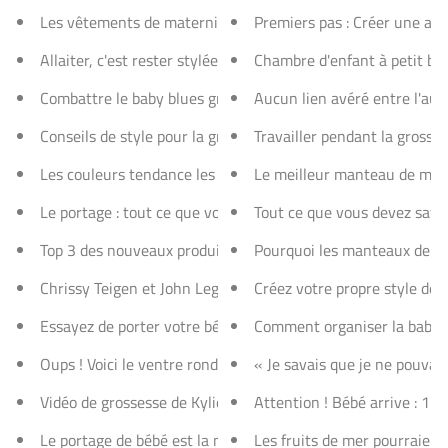
Les vêtements de maternité indispensables (et ceux dont vo
Premiers pas : Créer une ali
Allaiter, c'est rester stylée : les meilleurs conseils de style
Chambre d'enfant à petit bu
Combattre le baby blues grâce à la mode d'allaitement : voi
Aucun lien avéré entre l'au
Conseils de style pour la grossesse et l'allaitement : des as
Travailler pendant la grosses
Les couleurs tendance les plus en vogue pour l'allaitement e
Le meilleur manteau de mate
Le portage : tout ce que vous devez savoir
Tout ce que vous devez savo
Top 3 des nouveaux produits pour bébés : Modern Eternity a 
Pourquoi les manteaux de mat
Chrissy Teigen et John Legend annoncent l'arrivée de leur d
Créez votre propre style de 
Essayez de porter votre bébé en écharpe ou porte-bébé avec
Comment organiser la baby s
Oups ! Voici le ventre rond de Kirsten Dunst qui confirme sa
« Je savais que je ne pouvais
Vidéo de grossesse de Kylie Jenner
Attention ! Bébé arrive : 13
Le portage de bébé est la nouvelle tendance !
Les fruits de mer pourraien