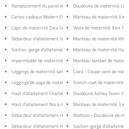
Remplacement du panel de maternité
Doudoune de maternité Lola
Cartes-cadeaux Modern Eternity
Manteau de maternité 3 en 
Capri de maternité Zara Seamless Yoga sans coutures
Veste de maternité 3 en 1 Lar
Débardeur d'allaitement Isabella Yoga
Manteau de maternité Khloe 
Soutien-gorge d'allaitement Layla Yoga Racer Back
Manteau de maternité Harpe
Imperméable de maternité 3 en 1 Kate
Manteau bomber de maternit
Leggings de maternité sans coutures Ella Activewear
Ciara - Coupe-vent de mate
Leggings de yoga de maternité sans coutures Ella
Trench-coat de maternité 3 
Haut d'allaitement Charlotte à manches longues et col rond
Doudoune Ashley Down 3 en
Haut d'allaitement Nia à manches courtes et col rond
Manteau de maternité 3 en 
Débardeur d'allaitement Hannah Active Maternity
Madison - Doudoune de mate
Débardeur d'allaitement Hannah Yoga
Soutien-gorge d'allaitement