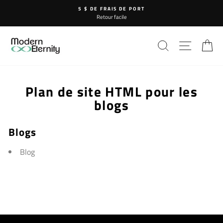
Passer
5 $ DE FRAIS DE PORT
au
Retour facile
contenu
RECHERCHE
NAVIG
P
Plan de site HTML pour les
blogs
Blogs
Blog