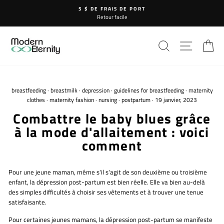
Passer
5 $ DE FRAIS DE PORT
au
Retour facile
contenu
RECHERCHE
NAVIG
P
breastfeeding
·
breastmilk
·
depression
·
guidelines for breastfeeding
·
maternity
clothes
·
maternity fashion
·
nursing
·
postpartum
·
19 janvier, 2023
Combattre le baby blues grâce
à la mode d'allaitement : voici
comment
Pour une jeune maman, même s'il s'agit de son deuxième ou troisième
enfant, la dépression post-partum est bien réelle. Elle va bien au-delà
des simples difficultés à choisir ses vêtements et à trouver une tenue
satisfaisante.
Pour certaines jeunes mamans, la dépression post-partum se manifeste