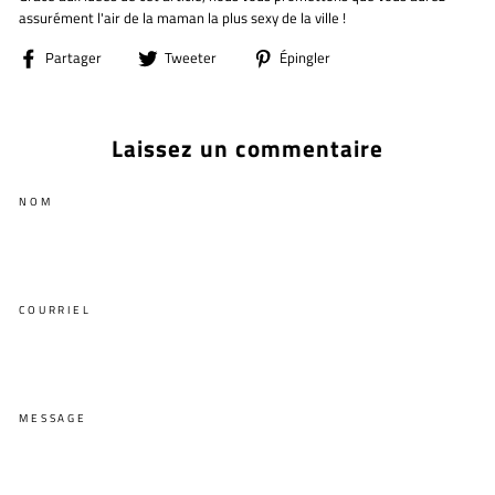
assurément l'air de la maman la plus sexy de la ville !
Partager
Tweeter
Épingler
Partager
Tweeter
Épingler
sur
sur
sur
Facebook
Twitter
Pinterest
Laissez un commentaire
NOM
COURRIEL
MESSAGE