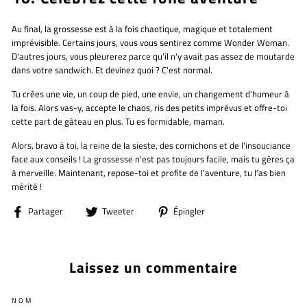
Au final, la grossesse est à la fois chaotique, magique et totalement
imprévisible. Certains jours, vous vous sentirez comme Wonder Woman.
D'autres jours, vous pleurerez parce qu'il n'y avait pas assez de moutarde
dans votre sandwich. Et devinez quoi ? C'est normal.
Tu crées une vie, un coup de pied, une envie, un changement d'humeur à
la fois. Alors vas-y, accepte le chaos, ris des petits imprévus et offre-toi
cette part de gâteau en plus. Tu es formidable, maman.
Alors, bravo à toi, la reine de la sieste, des cornichons et de l'insouciance
face aux conseils ! La grossesse n'est pas toujours facile, mais tu gères ça
à merveille. Maintenant, repose-toi et profite de l'aventure, tu l'as bien
mérité !
Partager
Tweeter
Épingler
Partager
Tweeter
Épingler
sur
sur
sur
Facebook
Twitter
Pinterest
Laissez un commentaire
NOM