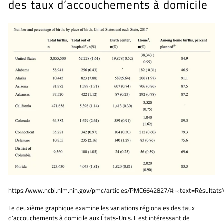
des taux d’accouchements à domicile
https://www.ncbi.nlm.nih.gov/pmc/articles/PMC6642827/#:~:text=Résulta
Le deuxième graphique examine les variations régionales des taux
d'accouchements à domicile aux États-Unis. Il est intéressant de