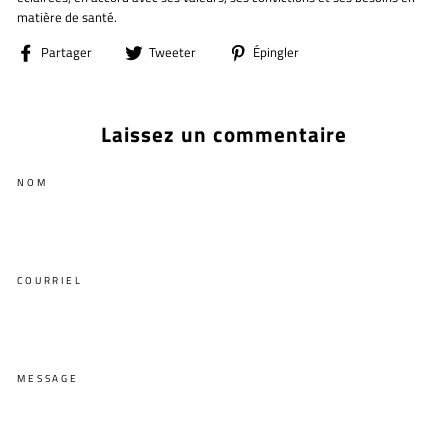
matière de santé.
Partager
Tweeter
Épingler
Partager
Tweeter
Épingler
sur
sur
sur
Facebook
Twitter
Pinterest
Laissez un commentaire
NOM
COURRIEL
MESSAGE