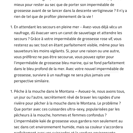
mieux pour rester au sec que de porter son imperméable de
grossesse avant de se lancer dans la descente vertigineuse ? Il n’y a
rien de tel que de profiter pleinement de la vie !
En attendant les secours en pleine mer - Avez-vous déjà vécu un
naufrage, dû évacuer vers un canot de sauvetage et attendre les
secours ? Grâce à votre imperméable
de grossesse
rose vif, vous
resterez au sec tout en étant parfaitement visible, même pour les
sauveteurs les moins vigilants. Si, pour une raison ou une autre,
vous préférez ne pas être secourue, vous pouvez opter pour
l'imperméable de grossesse bleu marine, qui se fond parfaitement
dans le bleu profond de la mer. Avec votre nouvel
imperméable
de
grossesse, survivre à un naufrage ne sera plus jamais une
perspective similaire.
Pêche à la mouche dans le Montana – Avouez-le, nous avons tous,
un jour ou l'autre, secrètement rêvé de braver les rapides d'une
rivière pour pêcher à la mouche dans le Montana. Le problème ?
Que porter avec ces cuissardes ultra-sexy, popularisées par les
pêcheurs à la mouche, hommes et femmes confondus ?
L'imperméable kaki de grossesse vous gardera non seulement au
sec dans cet environnement humide, mais sa couleur s'accordera
parfaitement avec vos cuissardes et la verdure environnante.