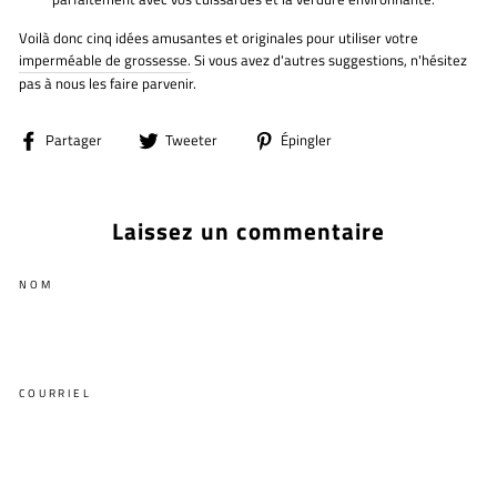
Voilà donc cinq idées amusantes et originales pour utiliser votre
imperméable de grossesse.
Si vous avez d'autres suggestions, n'hésitez
pas à nous les faire parvenir.
Partager
Tweeter
Épingler
Partager
Tweeter
Épingler
sur
sur
sur
Facebook
Twitter
Pinterest
Laissez un commentaire
NOM
COURRIEL