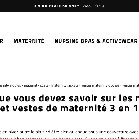
Retour facile
5 $ DE FRAIS DE PORT
R
MATERNITÉ
NURSING BRAS & ACTIVEWEAR
ernity clothes
·
maternity coats
·
maternity jackets
·
winter maternity clothes
·
winter mat
que vous devez savoir sur les
et vestes de maternité 3 en 1
le en hiver, outre le plaisir d'être bien au chaud sous une couverture avec