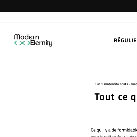
Passer
au
contenu
RÉGULIE
3 in 1 maternity coats
·
mat
Tout ce 
Ce qu'il y a de formidab