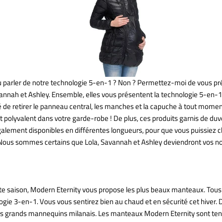
parler de notre technologie 5-en-1 ? Non ? Permettez-moi de vous pré
annah et Ashley. Ensemble, elles vous présentent la technologie 5-en-1
ité de retirer le panneau central, les manches et la capuche à tout moment
 polyvalent dans votre garde-robe ! De plus, ces produits garnis de duve
également disponibles en différentes longueurs, pour que vous puissiez ch
 Nous sommes certains que Lola, Savannah et Ashley deviendront vos no
cette saison, Modern Eternity vous propose les plus beaux manteaux. Tou
ogie 3-en-1. Vous vous sentirez bien au chaud et en sécurité cet hiver. 
lus grands mannequins milanais. Les manteaux Modern Eternity sont ten