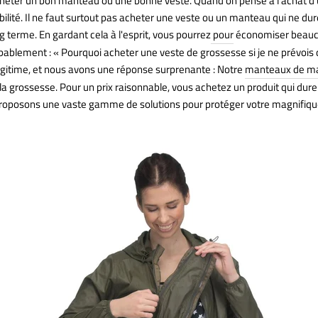
s'acheter un bon manteau ou une bonne veste. Quand on pense à l'achat d'u
ilité. Il ne faut surtout pas acheter une veste ou un manteau qui ne dur
ng terme. En gardant cela à l'esprit, vous pourrez
pour
économiser beauco
bablement : « Pourquoi acheter une veste de grossesse si je ne prévois 
légitime, et nous avons une réponse surprenante : Notre
manteaux de ma
a grossesse. Pour un prix raisonnable, vous achetez un produit qui dure
roposons une vaste gamme de solutions pour protéger votre magnifique 