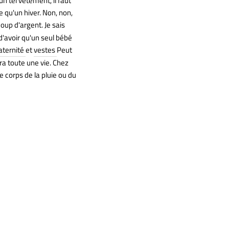
n tel vêtement, il faut
e qu'un hiver. Non, non,
up d'argent. Je sais
d'avoir qu'un seul bébé
ternité
et
vestes
Peut
ra toute une vie. Chez
corps de la pluie ou du