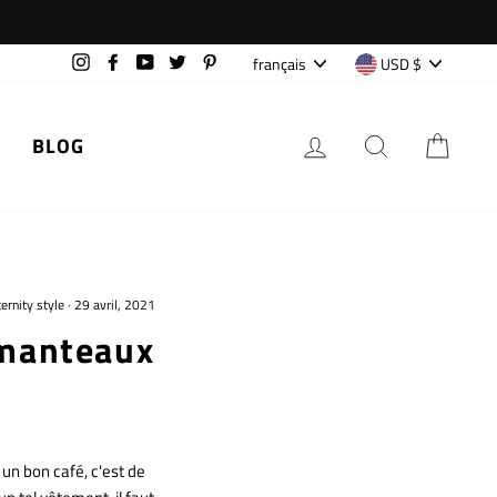
Langue
Devise
français
USD $
Instagram
Facebook
YouTube
Twitter
Pinterest
SE CONNECTER
RECHERCH
PAN
BLOG
ernity style
·
29 avril, 2021
 manteaux
 un bon café, c'est de