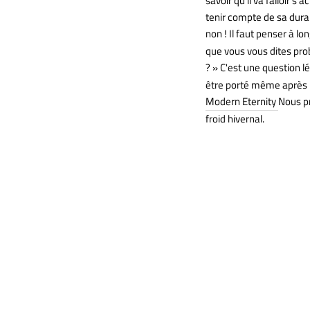
savoir qu'il va falloir 
tenir compte de sa durab
non ! Il faut penser à lo
que vous vous dites pro
? » C'est une question 
être porté même après l
Modern Eternity
Nous p
froid hivernal.