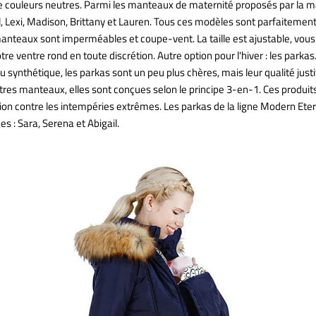
e couleurs neutres. Parmi les manteaux de maternité proposés par la m
, Lexi, Madison, Brittany et Lauren. Tous ces modèles sont parfaitemen
manteaux sont imperméables et coupe-vent. La taille est ajustable, vous
tre ventre rond en toute discrétion. Autre option pour l'hiver : les park
u synthétique, les parkas sont un peu plus chères, mais leur qualité justi
res manteaux, elles sont conçues selon le principe 3-en-1. Ces produits
tion contre les intempéries extrêmes. Les parkas de la ligne Modern Ete
s : Sara, Serena et Abigail.