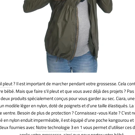
l pleut
? Il est important de marcher pendant votre grossesse. Cela cont
tre bébé. Mais que faire s'il pleut et que vous avez déjà des projets ? P
é deux produits spécialement conçus pour vous garder au sec. Ciara, un
n modèle léger en nylon, doté de poignets et d'une taille élastiqués. La t
re ventre. Besoin de plus de protection ? Connaissez-vous Kate ? C'est
é en nylon enduit imperméable, il est équipé d'une poche kangourou et 
deux fournies avec
Notre technologie 3 en 1
vous permet d'utiliser ces 
après votre grossesse, ainsi que pour porter votre bébé.